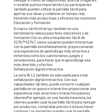
navegar a través de diapositivas, acercar imágenes
o resaltar puntos importantes.Los participantes
también pueden utilizar la pantalla táctil para
aportar sus ideas y colaborar en tiempo real,
haciendo más productivas y eficaces las reuniones.
Educación y formación
El marco táctil infrarrojo también es una
herramienta valiosa para fines educativos y de
formación.Con su alta interpolación táctil de
32767*32767, varios usuarios pueden interactuar
con la pantalla simultáneamente, proporcionando
una experiencia de aprendizaje más atractiva e
inmersiva.como los cuestionarios, juegos y
simulaciones, para hacer que el aprendizaje sea
más divertido y efectivo.
Señalización digital interactiva
La serie IB-L2 también es adecuada para crear
señalización digital interactiva. Con sus
capacidades táctiles, puede convertir cualquier
pantalla en un quiosco interactivo.proporcionar una
experiencia más atractiva e interactiva para los
clientesPor ejemplo, en una tienda minorista, los
clientes pueden usar la pantalla táctil para navegar
por productos, comprobar precios e incluso hacer
compras.Los visitantes pueden usar la pantalla