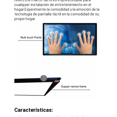
Iboard Whiteboard interactivo
cualquier instalación de entretenimiento en el
hogar.Experimente la comodidad y la emoción de la
tecnología de pantalla táctil en la comodidad de su
whiteboard interactivo del ir
propio hogar.
whiteboard interactivo infrarrojo
Pantalla plana interactiva
Monitor interactivo de la pantalla táctil
tablero elegante del lcd
LED Whiteboard interactivo
Pantalla táctil interactiva Whiteboard
todos en un whiteboard interactivo
whiteboard interactivo portátil
Características: