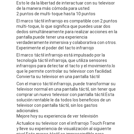
Esto le da la libertad de interactuar con su televisor
VR Show
de la manera más cómoda para usted.
2 puntos de multi-toque hasta 10 puntos
Sobre nosotros
El marco táctil infrarrojo es compatible con 2 puntos
multi-toque, lo que significa que puedes usar dos
dedos simultáneamente para realizar acciones en la
Visita a la fábrica
pantalla.puede tener una experiencia
verdaderamente inmersiva y colaborativa con otros.
Control de Calidad
Experimente el poder del tacto infrarrojo
El marco táctil infrarrojo está impulsado por la
Contacto
tecnología táctil infrarroja, que utiliza sensores
infrarrojos para detectar el tacto y el movimiento.lo
que le permite controlar su televisor con facilidad.
noticias
Convierta su televisor en una pantalla táctil
Con el marco táctil infrarrojo, puede transformar su
Todos los casos
televisor normal en una pantalla táctil, sin tener que
comprar un nuevo televisor con pantalla táctil.Esta
Blog
solución rentable le da todos los beneficios de un
televisor con pantalla táctil, sin los gastos
adicionales.
Habla Ahora.
Mejore hoy su experiencia de ver televisión
Actualice su televisor con el infrarrojo Touch Frame
y lleve su experiencia de visualización al siguiente
nivel.Este marco táctil es imprescindible para