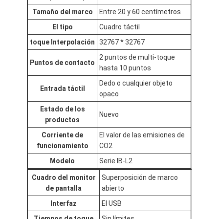
Tamaño del marco
Entre 20 y 60 centímetros
El tipo
Cuadro táctil
toque Interpolación
32767 * 32767
2 puntos de multi-toque
Puntos de contacto
hasta 10 puntos
Dedo o cualquier objeto
Entrada táctil
opaco
Estado de los
Nuevo
productos
Corriente de
El valor de las emisiones de
funcionamiento
CO2
Modelo
Serie IB-L2
Cuadro del monitor
Superposición de marco
de pantalla
abierto
Interfaz
El USB
Tiempos de toque
Sin límites