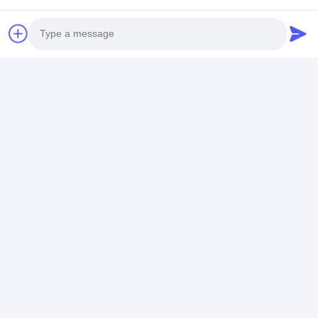
2
0%
estrellas
1
0%
estrellas
Todas las reseñas
Photo
a*y
Video Call
A
Es muy útil. (314)
Audio Call
it makes my home tv touchable, so wonderful
,just easy operation ,nice design!
S*o
S
Es muy útil. (32)
Marco táctil delgado, hace que mi fotomatón