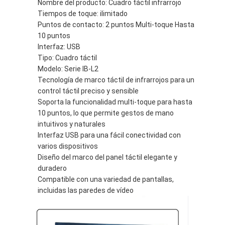
Nombre del producto: Cuadro táctil infrarrojo
Pizarra inteligente
Tiempos de toque: ilimitado
Puntos de contacto: 2 puntos Multi-toque Hasta
Tablero interactivo del proyector
10 puntos
Interfaz: USB
Marco infrarrojo del tacto
Tipo: Cuadro táctil
Modelo: Serie IB-L2
Soporte interactivo de Whiteboard
Tecnología de marco táctil de infrarrojos para un
control táctil preciso y sensible
Cámara del documento del visualizador
Soporta la funcionalidad multi-toque para hasta
10 puntos, lo que permite gestos de mano
proyector
intuitivos y naturales
Interfaz USB para una fácil conectividad con
Quiosco de la pantalla táctil
varios dispositivos
Diseño del marco del panel táctil elegante y
señalización digital
duradero
Compatible con una variedad de pantallas,
Monitor de publicidad digital
incluidas las paredes de vídeo
pantalla inteligente portátil