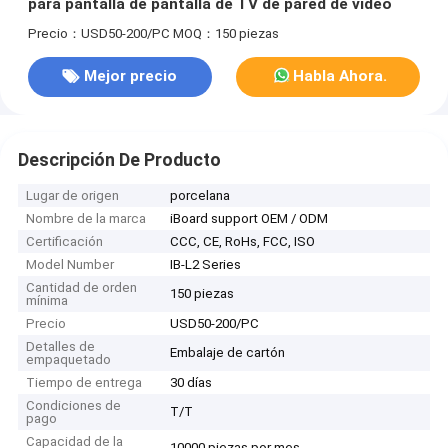
para pantalla de pantalla de TV de pared de vídeo
Precio：USD50-200/PC
MOQ：150 piezas
Mejor precio
Habla Ahora.
Descripción De Producto
Lugar de origen
porcelana
Nombre de la marca
iBoard support OEM / ODM
Certificación
CCC, CE, RoHs, FCC, ISO
Model Number
IB-L2 Series
Cantidad de orden
150 piezas
mínima
Precio
USD50-200/PC
Detalles de
Embalaje de cartón
empaquetado
Tiempo de entrega
30 días
Condiciones de
T/T
pago
Capacidad de la
10000 piezas por mes