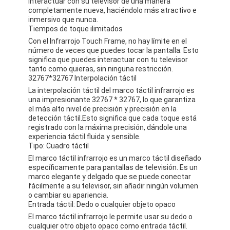
interactuar con su televisor de una manera
completamente nueva, haciéndolo más atractivo e
inmersivo que nunca.
Tiempos de toque ilimitados
Con el Infrarrojo Touch Frame, no hay límite en el
número de veces que puedes tocar la pantalla. Esto
significa que puedes interactuar con tu televisor
tanto como quieras, sin ninguna restricción.
32767*32767 Interpolación táctil
La interpolación táctil del marco táctil infrarrojo es
una impresionante 32767 * 32767, lo que garantiza
el más alto nivel de precisión y precisión en la
detección táctil.Esto significa que cada toque está
registrado con la máxima precisión, dándole una
experiencia táctil fluida y sensible.
Tipo: Cuadro táctil
El marco táctil infrarrojo es un marco táctil diseñado
específicamente para pantallas de televisión. Es un
Inicio
marco elegante y delgado que se puede conectar
fácilmente a su televisor, sin añadir ningún volumen
Productos
o cambiar su apariencia.
Entrada táctil: Dedo o cualquier objeto opaco
El marco táctil infrarrojo le permite usar su dedo o
Videos
cualquier otro objeto opaco como entrada táctil.