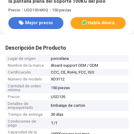
la pantalla plana del soporte 100KG del piso
Precio：USD135
MOQ：150 piezas
Mejor precio
Habla Ahora.
Descripción De Producto
Lugar de origen
porcelana
Nombre de la marca
iBoard support OEM / ODM
Certificación
CCC, CE, RoHs, FCC, ISO
Número de modelo
XD3112
Cantidad de orden
150 piezas
mínima
Precio
USD135
Detalles de
Embalaje de cartón
empaquetado
Tiempo de entrega
30 días
Condiciones de
T/T
pago
Capacidad de la
10000 piezas por mes