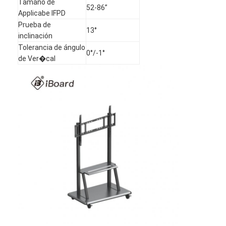
Tamaño de
52-86”
Applicabe IFPD
Prueba de
13°
inclinación
Tolerancia de ángulo
0°/-1°
de Ver�cal