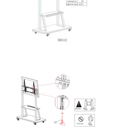
VR Show
Sobre nosotros
Visita a la fábrica
Control de Calidad
Contacto
noticias
Todos los casos
Blog
Habla Ahora.