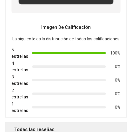
Pizarra inteligente
Tablero interactivo del proyector
Imagen De Calificación
Marco infrarrojo del tacto
La siguiente es la distribución de todas las calificaciones
Soporte interactivo de Whiteboard
5
100%
Cámara del documento del visualizador
estrellas
4
0%
proyector
estrellas
3
Quiosco de la pantalla táctil
0%
estrellas
2
señalización digital
0%
estrellas
1
Monitor de publicidad digital
0%
estrellas
pantalla inteligente portátil
Todas las reseñas