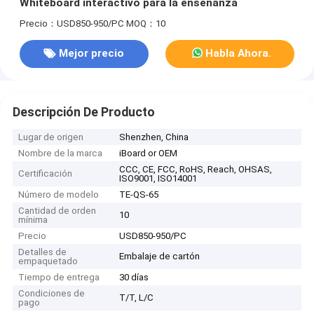
Whiteboard interactivo para la enseñanza
Precio：USD850-950/PC
MOQ：10
Mejor precio
Habla Ahora.
Descripción De Producto
Lugar de origen
Shenzhen, China
Nombre de la marca
iBoard or OEM
CCC, CE, FCC, RoHS, Reach, OHSAS,
Certificación
ISO9001, ISO14001
Número de modelo
TE-QS-65
Cantidad de orden
10
mínima
Precio
USD850-950/PC
Detalles de
Embalaje de cartón
empaquetado
Tiempo de entrega
30 días
Condiciones de
T/T, L/C
pago