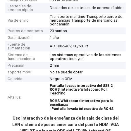
Las teclas de
Dos lados de las teclas de acceso rápido
acceso rápido
Transporte marítimo Transporte aéreo de
Vía de envío
mercancías Transporte de mercancías
por camión
Puntos de contacto
20 puntos
Garantización
1 año
Fuente de
AC 100-240V, 50/60 Hz
alimentación
Sistema de
Los sistemas operativos de los sistemas
funcionamiento
operativos incluyen:
Precisión
2 mm
soporte móvil
No se puede optar
Colorido
Negro o OEM
,
Pantalla llevada interactiva del USB 2
ROHS Interactive Whiteboard For
Teaching
Alta luz:
,
ROHS Whiteboard interactivo para la
enseñanza
,
Pantalla llevada interactiva de ROHS
Uso interactivo de la enseñanza de la sala de clase del
LAN sistema de pesos americano del puerto HDMI VGA
WIFI BT de la serie OPS del LED Whiteboard QS