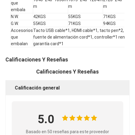
que
m
m
m
embala
N.W.
42KGS
55KGS
71KGS
G.W.
55KGS
71KGS
94KGS
Accesorios
Tacto USB cable*1, HDMI cable*1, tacto pen*2,
que
fuente de alimentación cord*1, controller*1 remoto,
embalan
garantía card*1
Calificaciones Y Reseñas
Calificaciones Y Reseñas
Calificación general
5.0
Basado en 50 reseñas para este proveedor