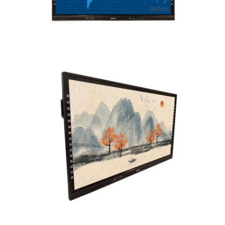
VR Show
Sobre nosotros
Visita a la fábrica
Control de Calidad
Contacto
noticias
Todos los casos
Blog
Habla Ahora.