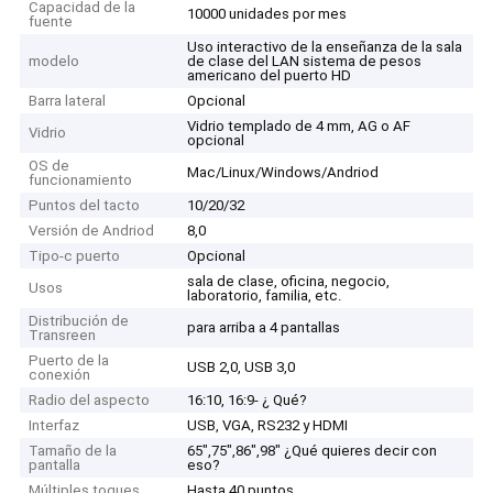
Capacidad de la
10000 unidades por mes
fuente
Uso interactivo de la enseñanza de la sala
modelo
de clase del LAN sistema de pesos
americano del puerto HD
Barra lateral
Opcional
Vidrio templado de 4 mm, AG o AF
Vidrio
opcional
OS de
Mac/Linux/Windows/Andriod
funcionamiento
Puntos del tacto
10/20/32
Versión de Andriod
8,0
Tipo-c puerto
Opcional
sala de clase, oficina, negocio,
Usos
laboratorio, familia, etc.
Distribución de
para arriba a 4 pantallas
Transreen
Puerto de la
USB 2,0, USB 3,0
conexión
Radio del aspecto
16:10, 16:9- ¿ Qué?
Interfaz
USB, VGA, RS232 y HDMI
Tamaño de la
65",75",86",98" ¿Qué quieres decir con
pantalla
eso?
Múltiples toques
Hasta 40 puntos