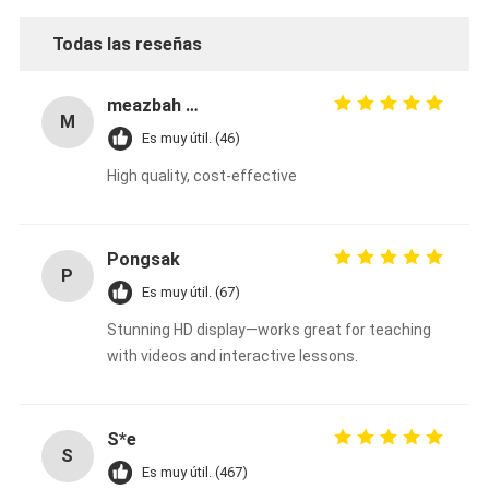
Todas las reseñas
meazbah me
M
Es muy útil. (46)
High quality, cost-effective
Pongsak
P
Es muy útil. (67)
Stunning HD display—works great for teaching
with videos and interactive lessons.
S*e
S
Es muy útil. (467)