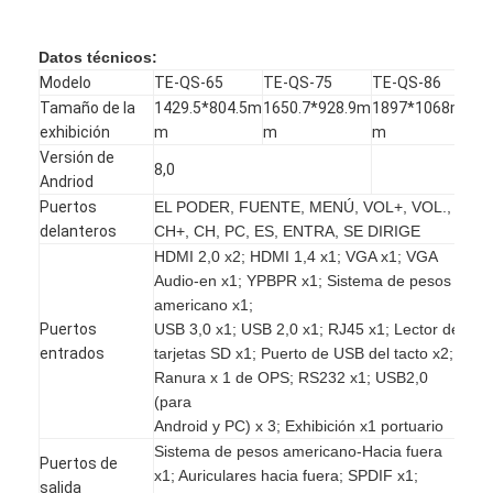
Iboard Whiteboard interactivo
Datos técnicos:
whiteboard interactivo del ir
Modelo
TE-QS-65
TE-QS-75
TE-QS-86
Tamaño de la
1429.5*804.5m
1650.7*928.9m
1897*1068m
whiteboard interactivo infrarrojo
exhibición
m
m
m
Versión de
Pantalla plana interactiva
8,0
Andriod
Puertos
EL PODER, FUENTE, MENÚ, VOL+, VOL.,
Monitor interactivo de la pantalla táctil
delanteros
CH+, CH, PC, ES, ENTRA, SE DIRIGE
tablero elegante del lcd
HDMI 2,0 x2; HDMI 1,4 x1; VGA x1; VGA
Audio-en x1; YPBPR x1; Sistema de pesos
LED Whiteboard interactivo
americano x1;
Puertos
USB 3,0 x1; USB 2,0 x1; RJ45 x1; Lector de
Pantalla táctil interactiva Whiteboard
entrados
tarjetas SD x1; Puerto de USB del tacto x2;
Ranura x 1 de OPS; RS232 x1; USB2,0
(para
todos en un whiteboard interactivo
Android y PC) x 3; Exhibición x1 portuario
whiteboard interactivo portátil
Sistema de pesos americano-Hacia fuera
Puertos de
x1; Auriculares hacia fuera; SPDIF x1;
salida