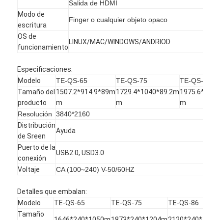
Pizarra inteligente
Salida de HDMI
Modo de
Finger o cualquier objeto opaco
Tablero interactivo del proyector
escritura
OS de
LINUX/MAC/WINDOWS/ANDRIOD
Marco infrarrojo del tacto
funcionamiento
Soporte interactivo de Whiteboard
Especificaciones:
Modelo
TE-QS-65
TE-QS-75
TE-QS-86
Cámara del documento del visualizador
Tamaño del
1507.2*914.9*89m
1729.4*1040*89.2m
1975.6*1178
producto
m
m
m
proyector
Resolución
3840*2160
Distribución
Ayuda
Quiosco de la pantalla táctil
de Sreen
Puerto de la
USB2.0, USD3.0
señalización digital
conexión
Voltaje
CA (100~240) V-50/60HZ
Monitor de publicidad digital
Detalles que embalan:
pantalla inteligente portátil
Modelo
TE-QS-65
TE-QS-75
TE-QS-86
Tamaño
1646*240*1050m
1873*240*1204m
2120*240*135