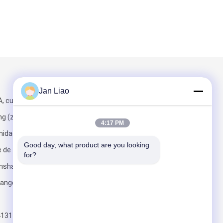
Envíenos un correo
Jan Liao
A, cuadrado de
g (zona del
4:17 PM
nidad de
Good day, what product are you looking 
e de Taoyuan,
for?
anshan,
Enviar
uangdong,
4131