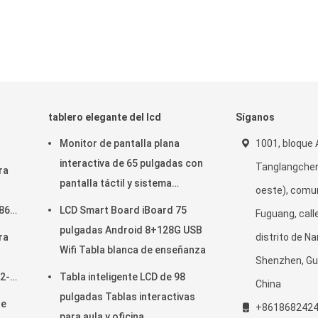
tablero elegante del lcd
Síganos
Monitor de pantalla plana
1001, bloque 
interactiva de 65 pulgadas con
Tanglangchen
ra
pantalla táctil y sistema
oeste), comu
Android para aulas inteligentes
86
LCD Smart Board iBoard 75
Fuguang, call
pulgadas Android 8+128G USB
ra
distrito de N
Wifi Tabla blanca de enseñanza
Shenzhen, G
42-
Tabla inteligente LCD de 98
China
pulgadas Tablas interactivas
de
+861868242
para aula y oficina