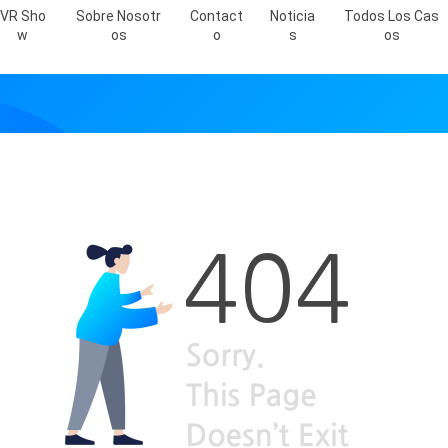
VR Sho
Sobre Nosotr
Contact
Noticia
Todos Los Cas
W
Os
O
S
Os