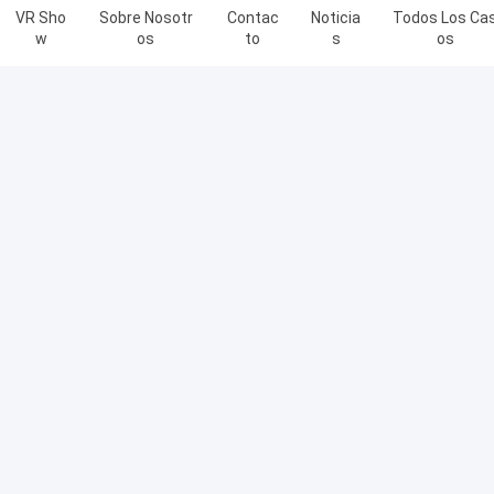
VR Sho
Sobre Nosotr
Contac
Noticia
Todos Los Ca
W
Os
To
S
Os