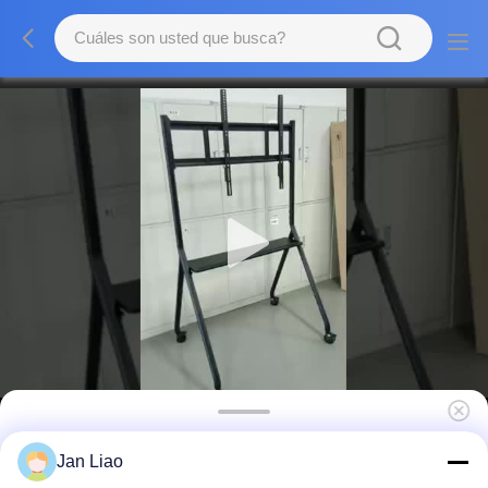
Estand interactivo de pizarra para TV Estand
Jan Liao
móvil para Smart TV/IFPD tamaño 43-86